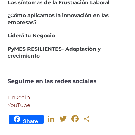
Los síntomas de la Frustración Laboral
¿Cómo aplicamos la innovación en las
empresas?
Liderá tu Negocio
PyMES RESILIENTES- Adaptación y
crecimiento
Seguime en las redes sociales
Linkedin
YouTube
Li
T
F
C
Share
n
w
a
o