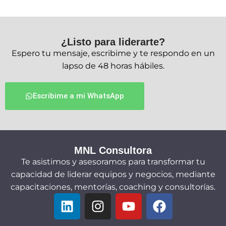
k
it
c
m
e
te
e
p
dI
r
b
ar
¿Listo para liderarte?
n
o
ti
Espero tu mensaje, escribime y te respondo en un
o
r
lapso de 48 horas hábiles.
k
Escribime a mi WhatsApp
MNL Consultora
Te asistimos y asesoramos para transformar tu
capacidad de liderar equipos y negocios, mediante
capacitaciones, mentorías, coaching y consultorías.