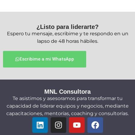
k
it
c
m
e
te
e
p
dI
r
b
ar
¿Listo para liderarte?
n
o
ti
Espero tu mensaje, escribime y te respondo en un
o
r
lapso de 48 horas hábiles.
k
Escribime a mi WhatsApp
MNL Consultora
Te asistimos y asesoramos para transformar tu
capacidad de liderar equipos y negocios, mediante
capacitaciones, mentorías, coaching y consultorías.