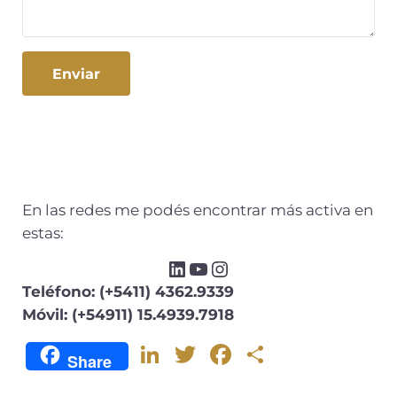
En las redes me podés encontrar más activa en
estas:
Teléfono: (+5411) 4362.9339
Móvil: (+54911) 15.4939.7918
Li
T
F
C
Share
n
w
a
o