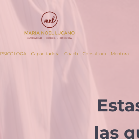
Ir al contenido principal
Skip to header right navigation
Skip to site footer
PSICÓLOGA – Capacitadora – Coach – Consultora – Mentora
Esta
las 