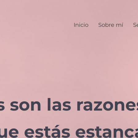
Inicio
Sobre mí
S
s son las razone
que estás estanc