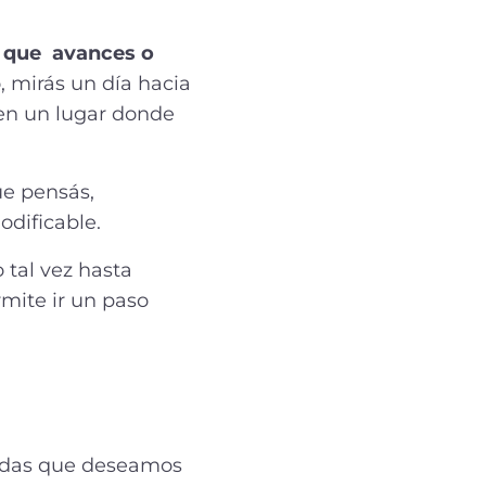
, que avances o
o, mirás un día hacia
 en un lugar donde
ue pensás,
dificable.
 tal vez hasta
rmite ir un paso
vidas que deseamos