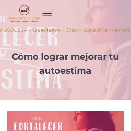
Ir al contenido principal
Skip to header right navigation
Skip to site footer
PSICÓLOGA – Capacitadora – Coach – Consultora – Mentora
Cómo lograr mejorar tu
autoestima