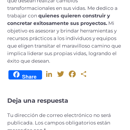
que desean realizar cambios
transformacionales en sus vidas. Me dedico a
trabajar con
quienes quieren construir y
concretar exitosamente sus proyectos.
Mi
objetivo es asesorar y brindar herramientas y
recursos prácticos a los individuos y equipos
que eligen transitar el maravilloso camino que
implica liderar sus propias vidas, logrando el
éxito que desean.
Li
T
F
C
Share
n
w
a
o
k
it
c
m
e
te
e
p
Deja una respuesta
dI
r
b
ar
Tu dirección de correo electrónico no será
n
o
ti
publicada.
Los campos obligatorios están
o
r