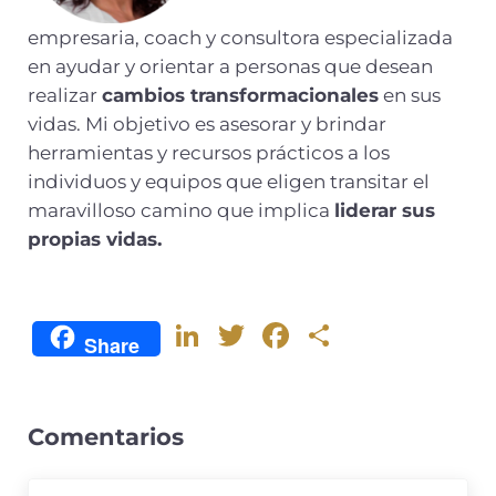
empresaria, coach y consultora especializada
en ayudar y orientar a personas que desean
realizar
cambios transformacionales
en sus
vidas. Mi objetivo es asesorar y brindar
herramientas y recursos prácticos a los
individuos y equipos que eligen transitar el
maravilloso camino que implica
liderar sus
propias vidas.
Li
T
F
C
Share
n
w
a
o
k
it
c
m
e
te
e
p
Comentarios
dI
r
b
ar