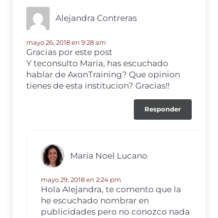
n
o
ti
Alejandra Contreras
o
r
k
mayo 26, 2018 en 9:28 am
Gracias por este post
Y teconsulto Maria, has escuchado
hablar de AxonTraining? Que opinion
tienes de esta institucion? Gracias!!
Responder
Maria Noel Lucano
mayo 29, 2018 en 2:24 pm
Hola Alejandra, te comento que la
he escuchado nombrar en
publicidades pero no conozco nada