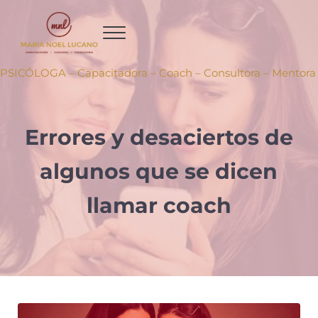
Ir al contenido principal
Skip to header right navigation
Skip to site footer
PSICÓLOGA – Capacitadora – Coach – Consultora – Mentora
Errores y desaciertos de
algunos que se dicen
llamar coach