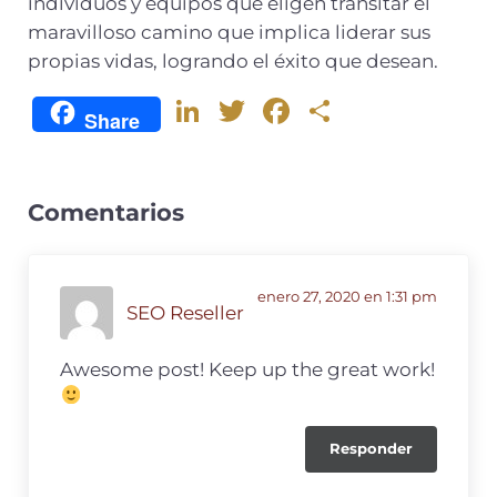
individuos y equipos que eligen transitar el
maravilloso camino que implica liderar sus
propias vidas, logrando el éxito que desean.
Li
T
F
C
Share
n
w
a
o
k
it
c
m
e
te
e
p
Comentarios
dI
r
b
ar
n
o
ti
enero 27, 2020 en 1:31 pm
SEO Reseller
o
r
k
Awesome post! Keep up the great work!
Responder