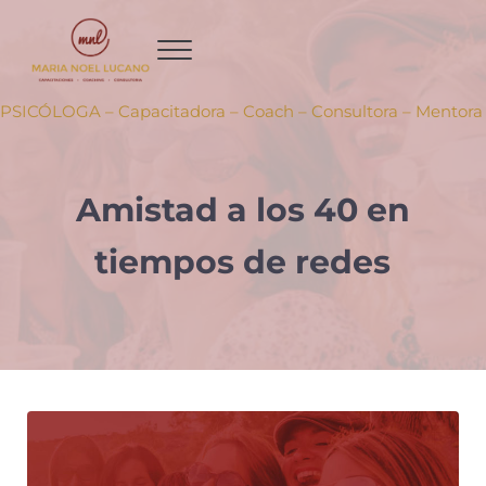
Ir al contenido principal
Skip to header right navigation
Skip to site footer
PSICÓLOGA – Capacitadora – Coach – Consultora – Mentora
Amistad a los 40 en
tiempos de redes