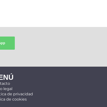
App
ENÚ
tacto
o legal
tica de privacidad
tica de cookies