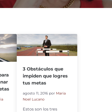
3 Obstáculos que
para
impiden que logres
onar
tus metas
etas
agosto 11, 2016
por
Maria
ia
Noel Lucano
Estos son los tres