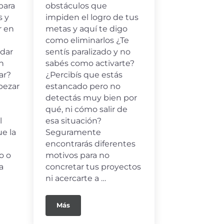
obstáculos que
para
impiden el logro de tus
s y
metas y aquí te digo
r en
como eliminarlos ¿Te
sentís paralizado y no
 dar
sabés como activarte?
in
¿Percibís que estás
ar?
estancado pero no
pezar
detectás muy bien por
qué, ni cómo salir de
esa situación?
l
Seguramente
e la
encontrarás diferentes
motivos para no
o o
concretar tus proyectos
a
ni acercarte a …
Más