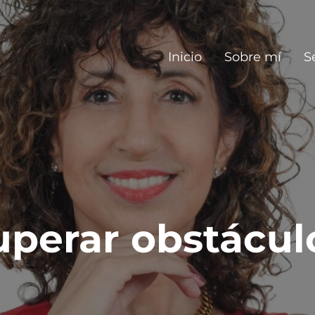
Inicio
Sobre mí
S
uperar obstácul