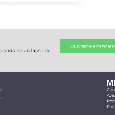
Escribime a mi Whats
espondo en un lapso de
M
Con
r
Avis
,
Polí
Poí