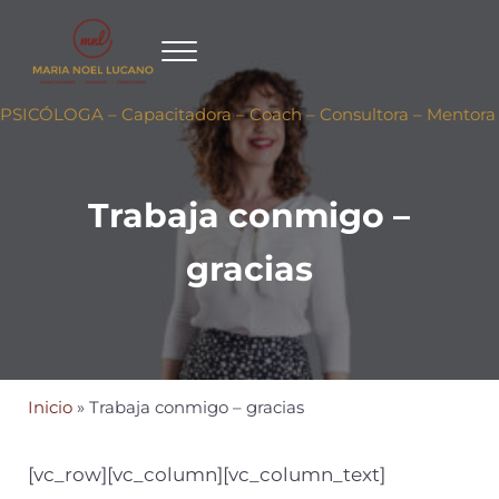
Ir al contenido principal
Skip to header right navigation
Skip to site footer
PSICÓLOGA – Capacitadora – Coach – Consultora – Mentora
Trabaja conmigo –
gracias
Inicio
»
Trabaja conmigo – gracias
[vc_row][vc_column][vc_column_text]