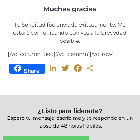
Muchas gracias
Tu Solicitud fue enviada exitosamente. Me
estaré comunicando con vos a la brevedad
posible.
[/vc_column_text][/vc_column][/vc_row]
Li
T
F
C
Share
n
w
a
o
k
it
c
m
e
te
e
p
dI
r
b
ar
¿Listo para liderarte?
n
o
ti
Espero tu mensaje, escribime y te respondo en un
o
r
lapso de 48 horas hábiles.
k