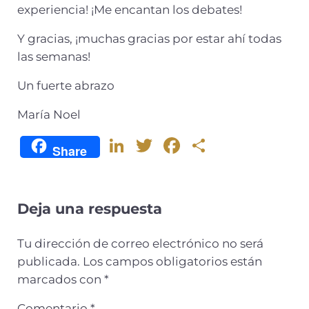
experiencia! ¡Me encantan los debates!
Y gracias, ¡muchas gracias por estar ahí todas
las semanas!
Un fuerte abrazo
María Noel
Li
T
F
C
Share
n
w
a
o
k
it
c
m
e
te
e
p
Deja una respuesta
dI
r
b
ar
Tu dirección de correo electrónico no será
n
o
ti
publicada.
Los campos obligatorios están
o
r
marcados con
*
k
Comentario
*