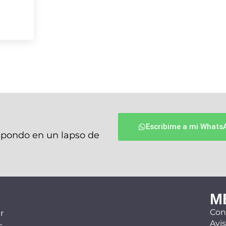
Escribime a mi Whats
espondo en un lapso de
M
Con
r
Avis
,