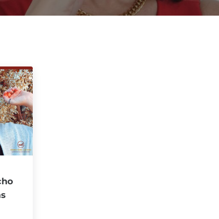
cho
as