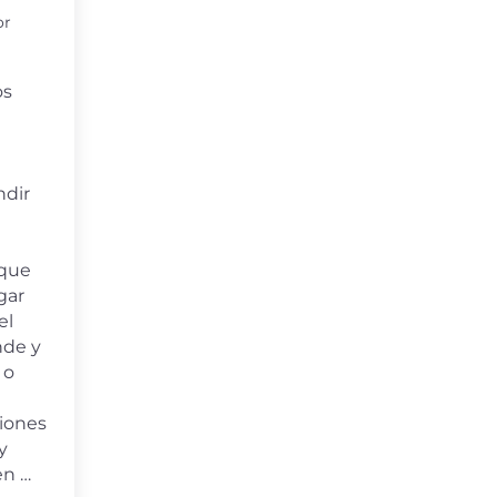
or
os
ndir
que
gar
el
nde y
 o
iones
y
en …