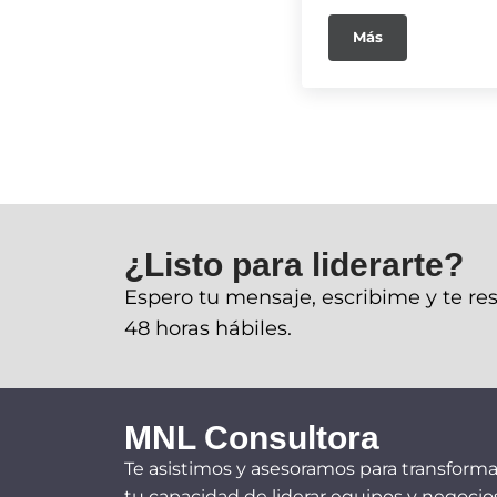
Más
¿Listo para liderarte?
Espero tu mensaje, escribime y te r
48 horas hábiles.
MNL Consultora
Te asistimos y asesoramos para transforma
tu capacidad de liderar equipos y negocios