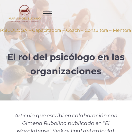
Ir al contenido principal
Skip to header right navigation
Skip to site footer
PSICÓLOGA – Capacitadora – Coach – Consultora – Mentora
El rol del psicólogo en las
organizaciones
Artículo que escribí en colaboración con
Gimena Rubolino publicado en
“
El
Marplatense” (link al final del artículo).