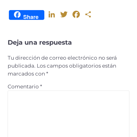
Li
T
F
C
Share
n
w
a
o
k
it
c
m
e
te
e
p
Deja una respuesta
dI
r
b
ar
Tu dirección de correo electrónico no será
n
o
ti
publicada.
Los campos obligatorios están
o
r
marcados con
*
k
Comentario
*