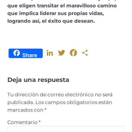
que eligen transitar el maravilloso camino
que implica liderar sus propias vidas,
logrando así, el éxito que desean.
Li
T
F
C
Share
n
w
a
o
k
it
c
m
e
te
e
p
Deja una respuesta
dI
r
b
ar
Tu dirección de correo electrónico no será
n
o
ti
publicada.
Los campos obligatorios están
o
r
marcados con
*
k
Comentario
*