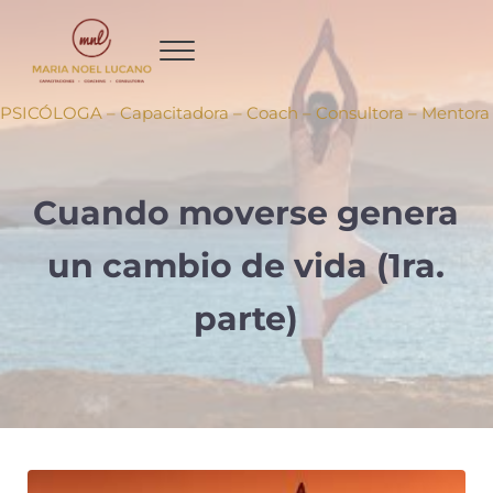
Ir al contenido principal
Skip to header right navigation
Skip to site footer
PSICÓLOGA – Capacitadora – Coach – Consultora – Mentora
Cuando moverse genera
un cambio de vida (1ra.
parte)