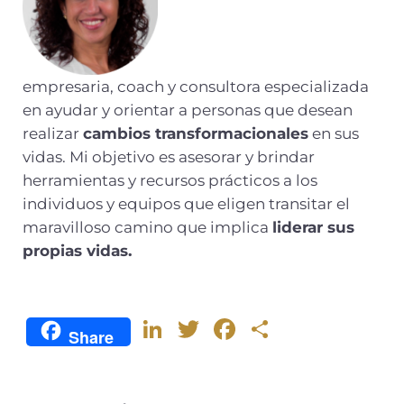
empresaria, coach y consultora especializada
en ayudar y orientar a personas que desean
realizar
cambios transformacionales
en sus
vidas. Mi objetivo es asesorar y brindar
herramientas y recursos prácticos a los
individuos y equipos que eligen transitar el
maravilloso camino que implica
liderar sus
propias vidas.
Li
T
F
C
Share
n
w
a
o
k
it
c
m