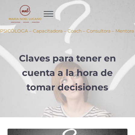
Ir al contenido principal
Skip to header right navigation
Skip to site footer
PSICÓLOGA – Capacitadora – Coach – Consultora – Mentora
Claves para tener en
cuenta a la hora de
tomar decisiones