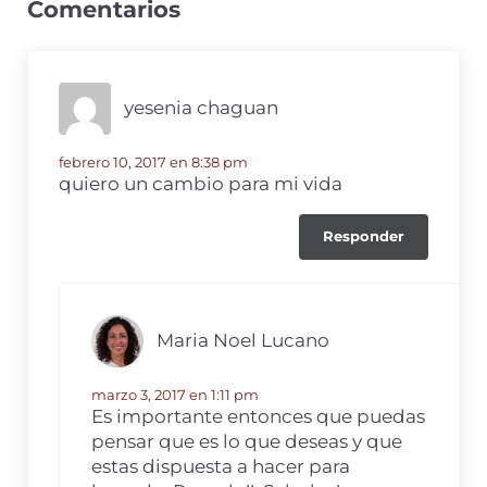
e
te
e
p
Comentarios
dI
r
b
ar
n
o
ti
yesenia chaguan
o
r
k
febrero 10, 2017 en 8:38 pm
quiero un cambio para mi vida
Responder
Maria Noel Lucano
marzo 3, 2017 en 1:11 pm
Es importante entonces que puedas
pensar que es lo que deseas y que
estas dispuesta a hacer para