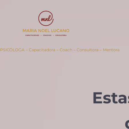
Ir al contenido principal
Skip to header right navigation
Skip to site footer
PSICÓLOGA – Capacitadora – Coach – Consultora – Mentora
Esta