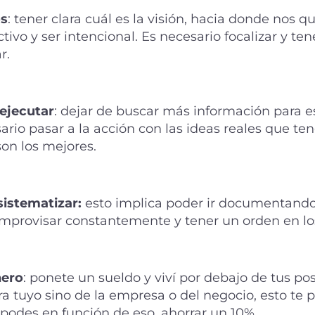
os
: tener clara cuál es la visión, hacia donde nos q
ctivo y ser intencional. Es necesario focalizar y ten
r.
ejecutar
: dejar de buscar más información para e
ario pasar a la acción con las ideas reales que t
son los mejores.
istematizar:
esto implica poder ir documentando
improvisar constantemente y tener un orden en los
nero
: ponete un sueldo y viví por debajo de tus po
ra tuyo sino de la empresa o del negocio, esto te 
 podes en función de eso, ahorrar un 10%.