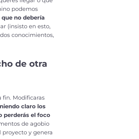
querés llegar o que
amino podemos
l que no debería
r (insisto en esto,
nados conocimientos,
cho de otra
fin. Modificaras
niendo claro los
o perderás el foco
omentos de agobio
el proyecto y genera