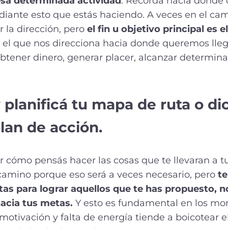
esa determinada actividad
. Recordá hacia donde 
iante esto que estás haciendo. A veces en el c
 la dirección, pero
el fin u
objetivo principal es e
 el que nos direcciona hacia donde queremos llega
 obtener dinero, generar placer, alcanzar determi
 planificá tu mapa de ruta o di
lan de acción
.
 cómo pensás hacer las cosas que te llevaran a tu 
 camino porque eso será a veces necesario, pero
te
as para lograr aquellos que te has propuesto, n
hacia
tus metas.
Y esto es fundamental en los m
smotivación y falta de energía tiende a boicotear 