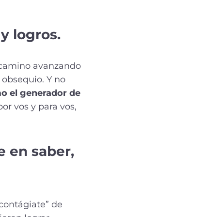
 y logros
.
l camino avanzando
obsequio. Y no
o el generador de
or vos y para vos,
e en saber,
contágiate” de