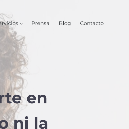
ervicios
Prensa
Blog
Contacto
rte en
o ni la