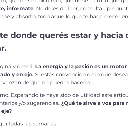
n, que no se boicotean, que tiene claro lo que qui
e, informate
. No dejes de leer, consultar, pregun
che y absorba todo aquello que te haga crecer en
zate donde querés estar y hacia
r.
aginá y deseá.
La energía y la pasión es un motor
ado y en eje.
Si estás convencido de lo que desea
onvenzan de que no puedes hacerlo.
rno. Esperando te haya sido de utilidad este artícul
ntarios y/o sugerencias
. ¿Qué te sirve a vos par
 eje?
aquí todas las semanas!