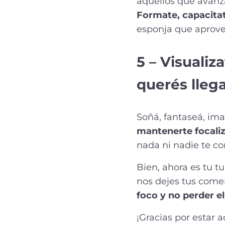
aquellos que avanza
Formate, capacitat
esponja que aprove
5 – Visuali
querés llega
Soñá, fantaseá, im
mantenerte focaliz
nada ni nadie te c
Bien, ahora es tu tu
nos dejes tus come
foco y no perder el
¡Gracias por estar 