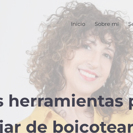
Inicio
Sobre mí
S
s herramientas 
jar de boicotear