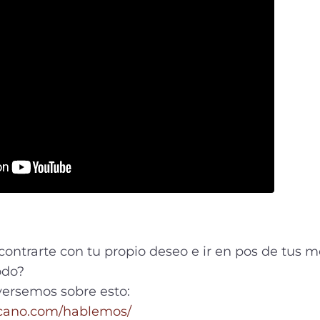
ncontrarte con tu propio deseo e ir en pos de tus m
odo?
versemos sobre esto:
cano.com/hablemos/