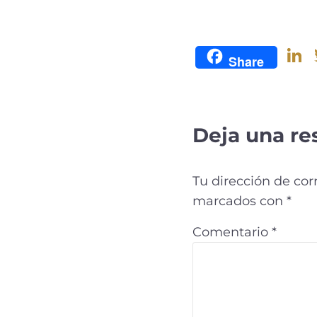
L
Share
Deja una re
d
Tu dirección de cor
marcados con
*
Comentario
*